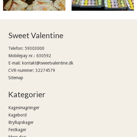
Sweet Valentine
Telefon
:
59303000
Mobilepay nr.
:
630592
E-mail
:
kontakt@sweetvalentine.dk
CVR-nummer
:
32274579
Sitemap
Kategorier
Kagesmagninger
Kagebord
Bryllupskager
Festkager
Mors dag