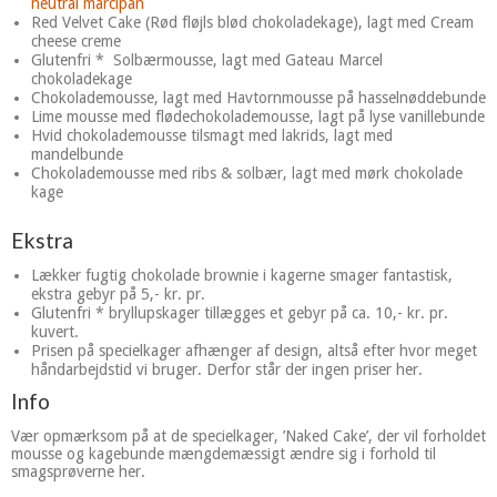
neutral marcipan
Red Velvet Cake (Rød fløjls blød chokoladekage), lagt med Cream
cheese creme
Glutenfri * Solbærmousse, lagt med Gateau Marcel
chokoladekage
Chokolademousse, lagt med Havtornmousse på hasselnøddebunde
Lime mousse med flødechokolademousse, lagt på lyse vanillebunde
Hvid chokolademousse tilsmagt med lakrids, lagt med
mandelbunde
Chokolademousse med ribs & solbær, lagt med mørk chokolade
kage
Ekstra
Lækker fugtig chokolade brownie i kagerne smager fantastisk,
ekstra gebyr på 5,- kr. pr.
Glutenfri * bryllupskager tillægges et gebyr på ca. 10,- kr. pr.
kuvert.
Prisen på specielkager afhænger af design, altså efter hvor meget
håndarbejdstid vi bruger. Derfor står der ingen priser her.
Info
Vær opmærksom på at de specielkager, ’Naked Cake’, der vil forholdet
mousse og kagebunde mængdemæssigt ændre sig i forhold til
smagsprøverne her.