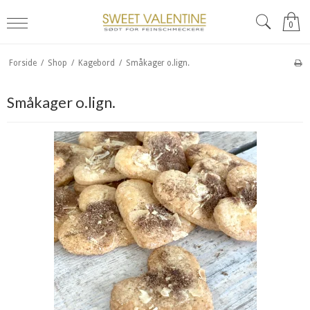
0
Forside
/
Shop
/
Kagebord
/
Småkager o.lign.
Småkager o.lign.