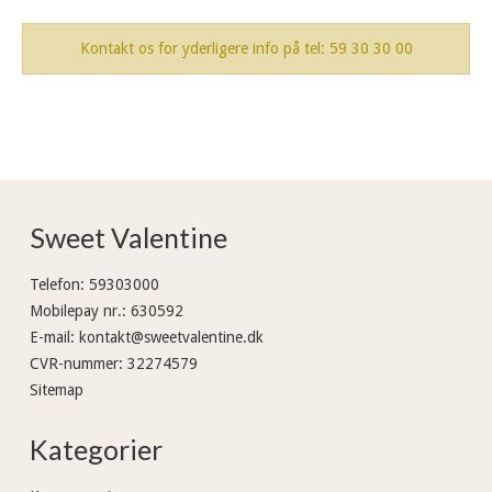
Kontakt os for yderligere info på tel: 59 30 30 00
Sweet Valentine
Telefon
:
59303000
Mobilepay nr.
:
630592
E-mail
:
kontakt@sweetvalentine.dk
CVR-nummer
:
32274579
Sitemap
Kategorier