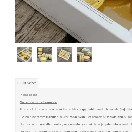
Beskrivelse
Ingredienser:
Macarons mix af varianter
Brun chokolade macaron
:
mandler
, sukker,
æggehvide
,
mørk chokolade (
sojaleic
Lys brun macaron
:
mandler
, sukker,
æggehvide
,
lys chokolade (
sojaleicithin
), m
Hvid macaron
:
mandler
, sukker,
æggehvide
, lys chokolade (
sojaleicithin
), mørk c
Gul macaron
:
mandler
, sukker,
æggehvide
, hvid chokolade (
sojaleicithin
), citron