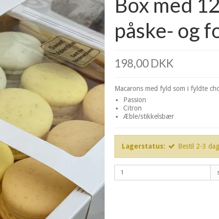
Box med 12 
påske- og f
198,00 DKK
Macarons med fyld som i fyldte ch
Passion
Citron
Æble/stikkelsbær
Lagerstatus:
Bestil 2-3 da