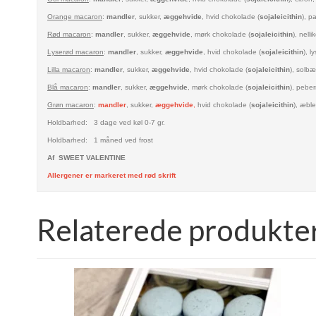
Orange macaron
:
mandler
, sukker,
æggehvide
,
hvid chokolade (
sojaleicithin
), p
Rød macaron
:
mandler
, sukker,
æggehvide
,
mørk chokolade (
sojaleicithin
), nell
Lyserød macaron
:
mandler
, sukker,
æggehvide
, hvid chokolade (
sojaleicithin
), l
Lilla macaron
:
mandler
, sukker,
æggehvide
, hvid
chokolade (
sojaleicithin
), solbæ
Blå macaron
:
mandler
, sukker,
æggehvide
, mørk chokolade (
sojaleicithin
), peber
Grøn macaron
:
mandler
, sukker,
æggehvide
,
hvid chokolade (
sojaleicithin
), æble
Holdbarhed: 3 dage ved køl 0-7 gr.
Holdbarhed: 1 måned ved frost
Af SWEET VALENTINE
Allergener er markeret med rød skrift
Relaterede produkte