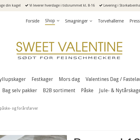
uge din kage!
Vi leverer hverdage i tidsrummet kl. 8-16
Levering i Storkøbenhav
Shop
Forside
Smagninger
Torvehallerne
Press
yllupskager
Festkager
Mors dag
Valentines Dag / Fastela
Bag selv pakker
B2B sortiment
Påske
Jule- & Nytårskag
påske- og forårsfarver