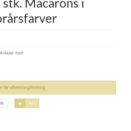
stk. Macarons i
orårsfarver
okolader med:
ge før afhentning/levering
stk.
Køb