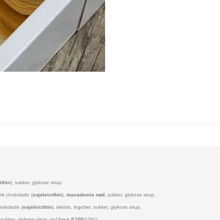
ithin
), sukker, glykose sirup.
ørk chokolade (
sojaleicithin
),
macademia nød
, sukker, glykose sirup.
hokolade (
sojaleicithin
), lakrids, ingefær, sukker, glykose sirup.
, sukker, glykose sirup, gul farve
E100
(10%).