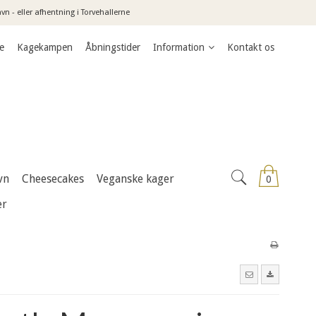
n - eller afhentning i Torvehallerne
e
Kagekampen
Åbningstider
Information
Kontakt os
vn
Cheesecakes
Veganske kager
0
er