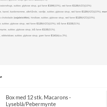
assionsfrugt, sukker, glykose sirup, gul farve
E100
(10%), rød farve
E120
(AZO)(10%)
ike, kanel, kardemomme, allehånde, vanilje, sukker, glykose sirup,
rød farve
E
120
(AZO)(10%),
mar
ys chokolade (
sojaleicithin
), hindbær, sukker, glykose sirup,
rød farve
E
120
(AZO)(10%).
r, sukker, glykose sirup, rød farve
E
120
(AZO)(10%), blå farve
E133
(31%).
mynte, sukker, glykose sirup, blå farve
E133
(31%).
, stikkelsbær, sukker, glykose sirup, grøn farve
E141ii
(ca.3%).
r
Box med 12 stk. Macarons -
Lyseblå/Pebermynte