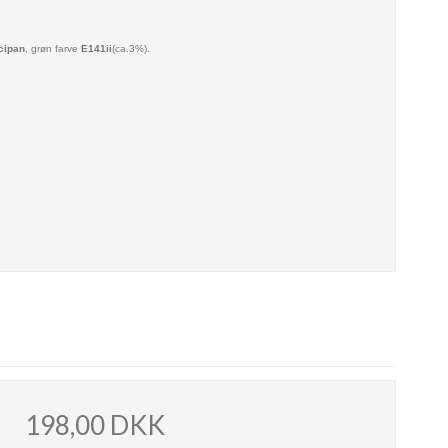
cipan
, grøn farve
E141ii
(ca.3%).
198,00 DKK