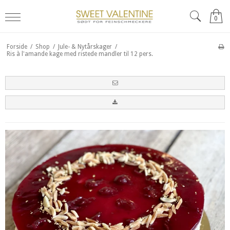
0
Forside
/
Shop
/
Jule- & Nytårskager
/
Ris à l'amande kage med ristede mandler til 12 pers.