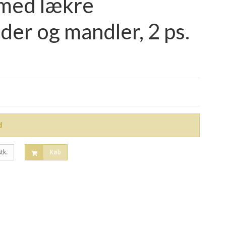
med lækre
der og mandler, 2 ps.
d
stk.
Køb