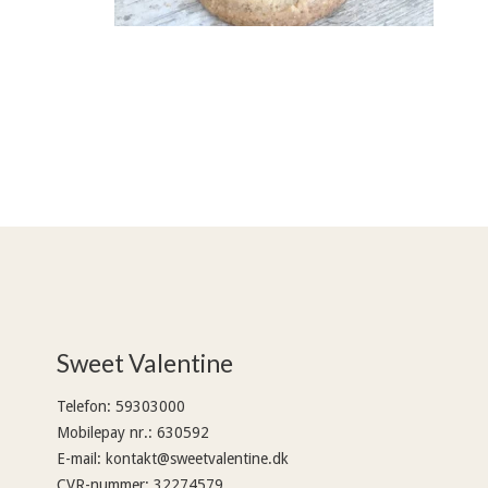
Sweet Valentine
Telefon
:
59303000
Mobilepay nr.
:
630592
E-mail
:
kontakt@sweetvalentine.dk
CVR-nummer
:
32274579