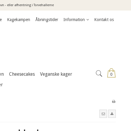
n - eller afhentning i Torvehallerne
e
Kagekampen
Åbningstider
Information
Kontakt os
vn
Cheesecakes
Veganske kager
0
er