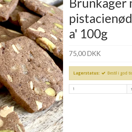
Brunkager 
pistacienød
a' 100g
75,00 DKK
Lagerstatus:
Bestil i god ti