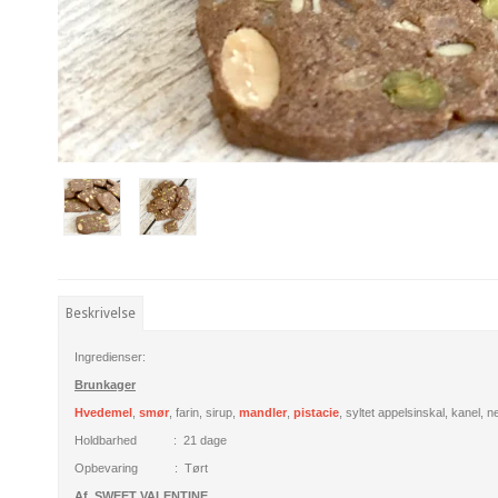
Beskrivelse
Ingredienser:
Brunkager
Hvedemel
,
smør
, farin, sirup,
mandler
,
pistacie
, syltet appelsinskal, kanel, n
Holdbarhed : 21 dage
Opbevaring : Tørt
Af SWEET VALENTINE