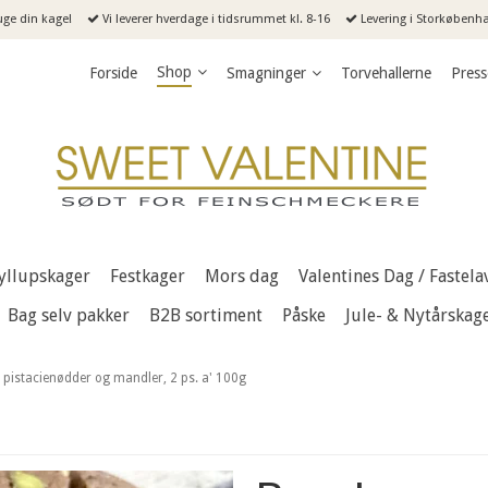
uge din kage!
Vi leverer hverdage i tidsrummet kl. 8-16
Levering i Storkøbenhav
Shop
Forside
Smagninger
Torvehallerne
Press
yllupskager
Festkager
Mors dag
Valentines Dag / Fastela
Bag selv pakker
B2B sortiment
Påske
Jule- & Nytårskag
pistacienødder og mandler, 2 ps. a' 100g