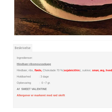
Beskrivelse
Ingredienser:
Hindbær-ribsmoussekage
Hindbær, ribs,
fløde,
Chokolade 70 %(
soja
leicithin
), sukker,
smør, æg, hve
Holdbarhed : 3 dage
Opbevaring : 0 –
7 gr.
Af SWEET VALENTINE
Allergener er markeret med rød skrift