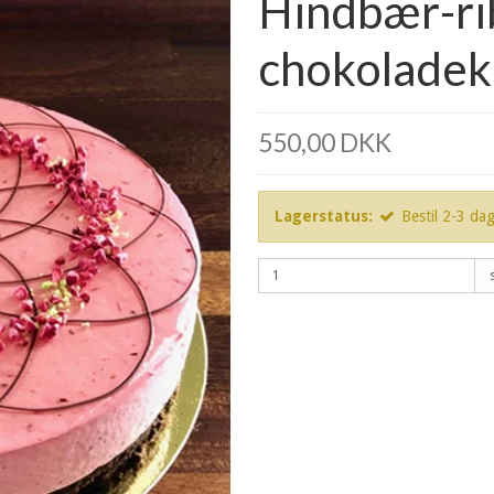
Hindbær-ri
chokoladeka
550,00 DKK
Lagerstatus:
Bestil 2-3 da