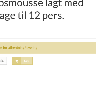
bsmousse lagt med
ge til 12 pers.
ge før afhentning/levering
stk.
Køb