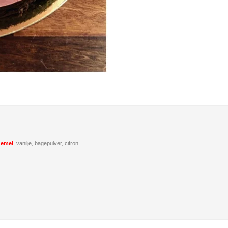
de
mel
, vanilje, bagepulver, citron.