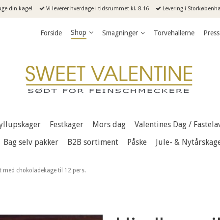
uge din kage!
Vi leverer hverdage i tidsrummet kl. 8-16
Levering i Storkøbenhav
Shop
Forside
Smagninger
Torvehallerne
Press
yllupskager
Festkager
Mors dag
Valentines Dag / Fastela
Bag selv pakker
B2B sortiment
Påske
Jule- & Nytårskag
 med chokoladekage til 12 pers.