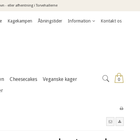
n - eller afhentning i Torvehallerne
e
Kagekampen
Åbningstider
Information
Kontakt os
vn
Cheesecakes
Veganske kager
0
er