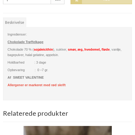
Beskrivelse
Ingredienser:
Chokolade Trøffelkage
Chokolade 70 % (
sojaleicithin
), sukker,
smør, æg, hvedemel, fløde
, vanilje,
bagepulver, halal gelatine, appelsin.
Holdbarhed : 3 dage
Opbevaring : 0 –
7 gr.
Af SWEET VALENTINE
Allergener er markeret med rød skrift
Relaterede produkter